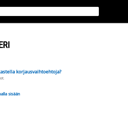
ERI
astella korjausvaihtoehtoja?
ot.
alla sisään