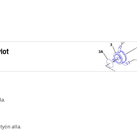
iot
a.
yön alla.