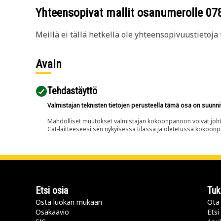
Yhteensopivat mallit osanumerolle
07
Meillä ei tällä hetkellä ole yhteensopivuustietoja t
Avain
Tehdastäyttö
Valmistajan teknisten tietojen perusteella tämä osa on suunni
Mahdolliset muutokset valmistajan kokoonpanoon voivat johtaa 
Cat-laitteeseesi sen nykyisessä tilassa ja oletetussa kokoon
Etsi osia
Tuk
Osta luokan mukaan
Ota 
Osakaavio
Etsi