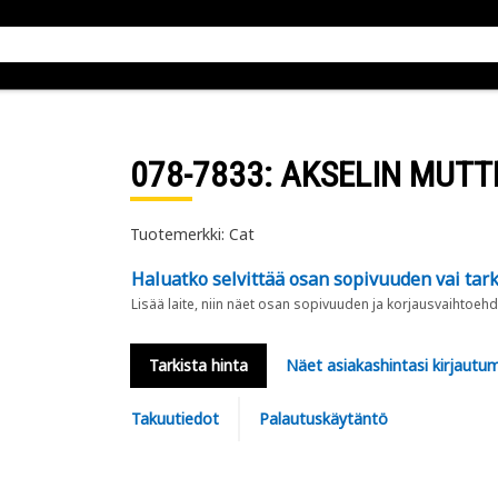
078-7833
: AKSELIN MUTT
Tuotemerkki: Cat
Haluatko selvittää osan sopivuuden vai tark
Lisää laite, niin näet osan sopivuuden ja korjausvaihtoehd
Tarkista hinta
Näet asiakashintasi kirjautum
Takuutiedot
Palautuskäytäntö