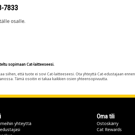
8-7833
älle osalle.
teltu sopimaan Cat-laitteeseesi.
siihen, että tuote ei sovi Cat-laitteeseesi. Ota yhteyttä Cat-edustajaan enne
panossa. Tämä osoitin ei takaa kaikkien osien yhteensopivuutta.
i
Oma tili
meihin yhteyttä
Ostoskärry
 edustajasi
Cat Rewards