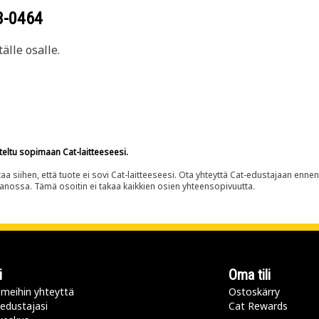
3-0464
älle osalle.
teltu sopimaan Cat-laitteeseesi.
siihen, että tuote ei sovi Cat-laitteeseesi. Ota yhteyttä Cat-edustajaan enne
panossa. Tämä osoitin ei takaa kaikkien osien yhteensopivuutta.
i
Oma tili
meihin yhteyttä
Ostoskärry
 edustajasi
Cat Rewards