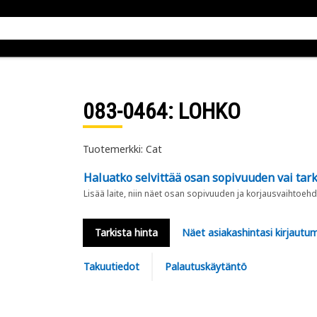
083-0464
: LOHKO
Tuotemerkki: Cat
Haluatko selvittää osan sopivuuden vai tark
Lisää laite, niin näet osan sopivuuden ja korjausvaihtoehd
Tarkista hinta
Näet asiakashintasi kirjautum
Takuutiedot
Palautuskäytäntö