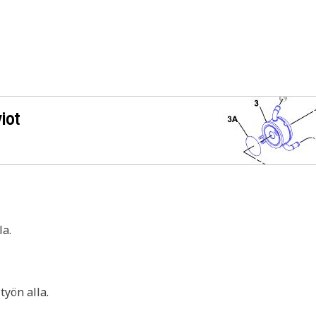
iot
a.
yön alla.