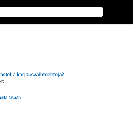
astella korjausvaihtoehtoja?
ot.
alla sisään