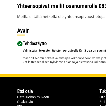
Yhteensopivat mallit osanumerolle
08
Meillä ei tällä hetkellä ole yhteensopivuustietoja t
Avain
Tehdastäyttö
Valmistajan teknisten tietojen perusteella tämä osa on suunni
Mahdolliset muutokset valmistajan kokoonpanoon voivat johtaa 
Cat-laitteeseesi sen nykyisessä tilassa ja oletetussa kokoon
Etsi osia
Tuk
Osta luokan mukaan
Ota 
Osakaavio
Etsi