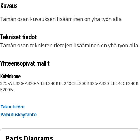
Kuvaus
Tämän osan kuvauksen lisääminen on yhä työn alla.
Tekniset tiedot
Tämän osan teknisten tietojen lisääminen on yhä työn alla.
Yhteensopivat mallit
Kaivinkone
325-A L
320-A
320-A L
EL240B
EL240C
EL200B
325-A
320 L
E240C
E240B
E200B
Takuutiedot
Palautuskäytäntö
Parts Diagrams