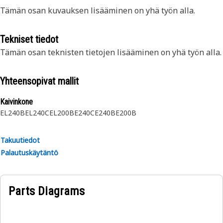
Tämän osan kuvauksen lisääminen on yhä työn alla.
Tekniset tiedot
Tämän osan teknisten tietojen lisääminen on yhä työn alla.
Yhteensopivat mallit
Kaivinkone
EL240B
EL240C
EL200B
E240C
E240B
E200B
Takuutiedot
Palautuskäytäntö
Parts Diagrams