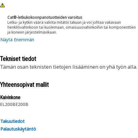
Cat®-letkukokoonpanotuotteiden varoitus
Letku- ja kytkin väärä valinta mitätöi takuun ja voi johtaa vakavaan
henkilövahinkoon tai kuolemaan, omaisuusvahinkoihin tai komponenttien
ja koneen järjestelmävikaan.
Näytä Enemmän
Tekniset tiedot
Tämän osan teknisten tietojen lisääminen on yhä työn alla.
Yhteensopivat mallit
Kaivinkone
EL200B
E200B
Takuutiedot
Palautuskäytäntö