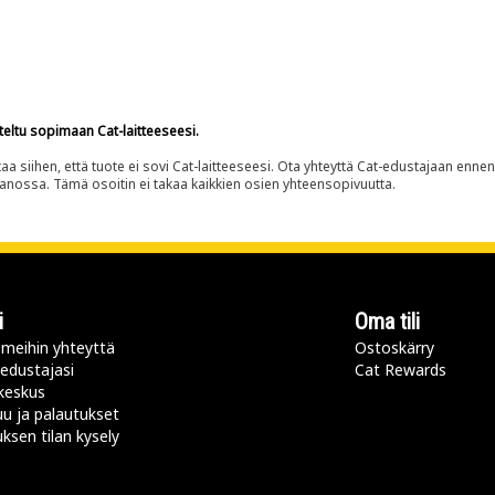
teltu sopimaan Cat-laitteeseesi.
siihen, että tuote ei sovi Cat-laitteeseesi. Ota yhteyttä Cat-edustajaan enne
panossa. Tämä osoitin ei takaa kaikkien osien yhteensopivuutta.
i
Oma tili
meihin yhteyttä
Ostoskärry
 edustajasi
Cat Rewards
keskus
u ja palautukset
uksen tilan kysely