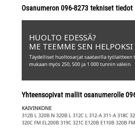
Osanumeron
096-8273
tekniset tiedot
HUOLTO EDESSÄ?
ME TEEMME SEN HELPOKSI
Täydelliset huoltosarjat saatavilla työlaitteen 
mukaan myös 250, 500 ja 1 000 tunnin välein.
Yhteensopivat mallit osanumerolle
09
KAIVINKONE
312B L 320B N 320B L 312C L 312-A 311-A 318C 3
320C FM EL200B 319C 321C E120B E110B 320B FM