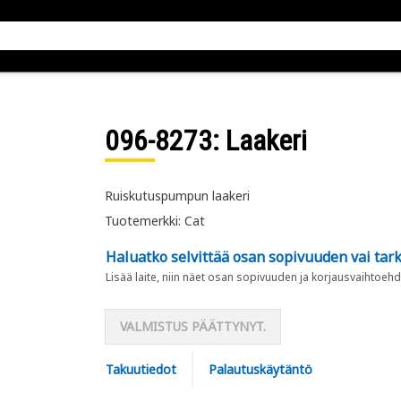
096-8273
: Laakeri
Ruiskutuspumpun laakeri
Tuotemerkki: Cat
Haluatko selvittää osan sopivuuden vai tark
Lisää laite, niin näet osan sopivuuden ja korjausvaihtoehd
VALMISTUS PÄÄTTYNYT.
Takuutiedot
Palautuskäytäntö