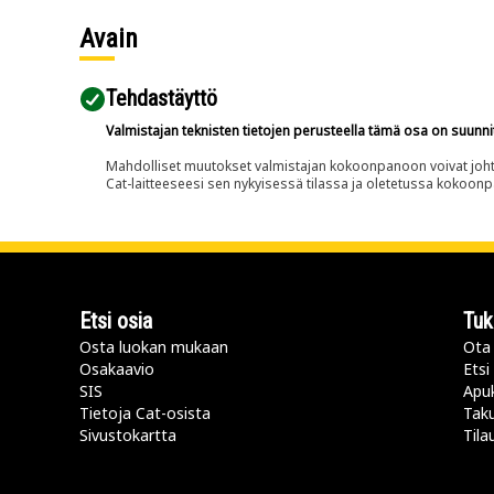
Avain
Tehdastäyttö
Valmistajan teknisten tietojen perusteella tämä osa on suunni
Mahdolliset muutokset valmistajan kokoonpanoon voivat johtaa 
Cat-laitteeseesi sen nykyisessä tilassa ja oletetussa kokoon
Etsi osia
Tuk
Osta luokan mukaan
Ota 
Osakaavio
Etsi
SIS
Apu
Tietoja Cat-osista
Taku
Sivustokartta
Tila