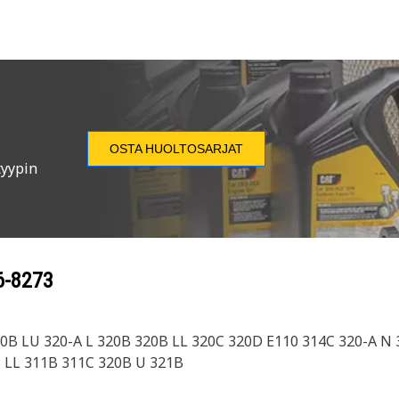
OSTA HUOLTOSARJAT
tyypin
6-8273
20B LU 320-A L 320B 320B LL 320C 320D E110 314C 320-A N
 LL 311B 311C 320B U 321B