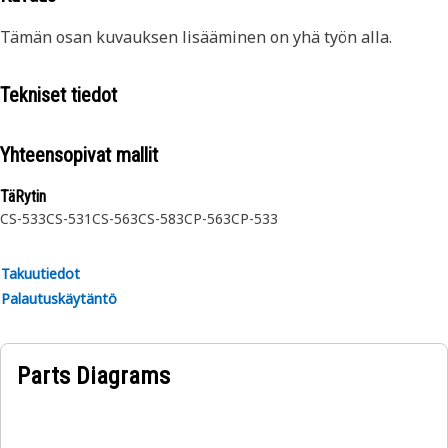
Tämän osan kuvauksen lisääminen on yhä työn alla.
Tekniset tiedot
Yhteensopivat mallit
TäRytin
CS-533
CS-531
CS-563
CS-583
CP-563
CP-533
Takuutiedot
Palautuskäytäntö
Parts Diagrams