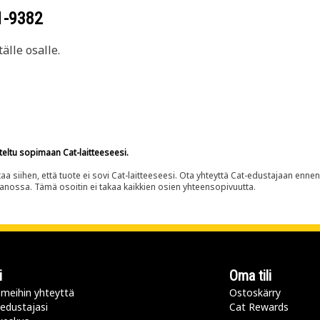
1-9382
älle osalle.
teltu sopimaan Cat-laitteeseesi.
siihen, että tuote ei sovi Cat-laitteeseesi. Ota yhteyttä Cat-edustajaan enne
panossa. Tämä osoitin ei takaa kaikkien osien yhteensopivuutta.
i
Oma tili
meihin yhteyttä
Ostoskärry
 edustajasi
Cat Rewards