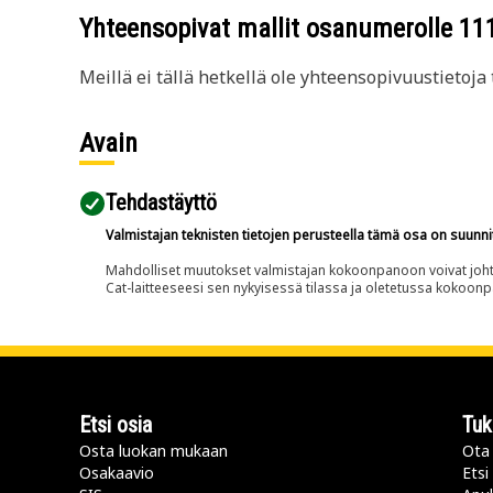
Yhteensopivat mallit osanumerolle
11
Meillä ei tällä hetkellä ole yhteensopivuustietoja t
Avain
Tehdastäyttö
Valmistajan teknisten tietojen perusteella tämä osa on suunni
Mahdolliset muutokset valmistajan kokoonpanoon voivat johtaa 
Cat-laitteeseesi sen nykyisessä tilassa ja oletetussa kokoon
Etsi osia
Tuk
Osta luokan mukaan
Ota 
Osakaavio
Etsi