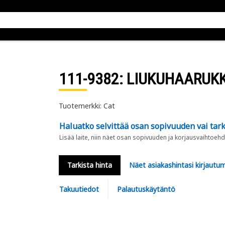
111-9382
: LIUKUHAARUK
Tuotemerkki: Cat
Haluatko selvittää osan sopivuuden vai tark
Lisää laite, niin näet osan sopivuuden ja korjausvaihtoehd
Tarkista hinta
Näet asiakashintasi kirjautum
Takuutiedot
Palautuskäytäntö