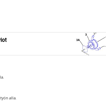
iot
a.
yön alla.