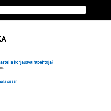
KA
astella korjausvaihtoehtoja?
ot.
alla sisään