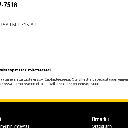
7-7518
15B FM L 315-A L
teltu sopimaan Cat-laitteeseesi.
siihen, että tuote ei sovi Cat-laitteeseesi. Ota yhteyttä Cat-edustajaan enne
panossa. Tämä osoitin ei takaa kaikkien osien yhteensopivuutta.
i
Oma tili
meihin yhteyttä
Ostoskärry