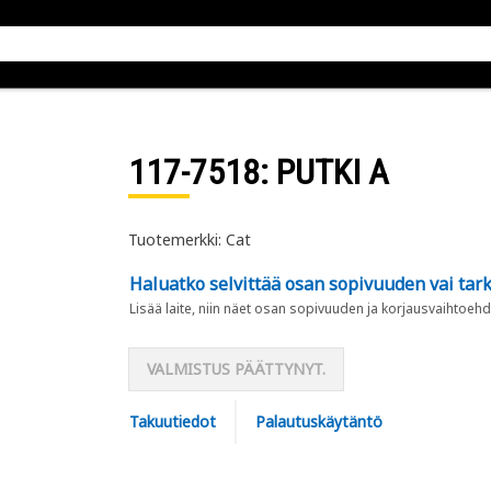
117-7518
: PUTKI A
Tuotemerkki: Cat
Haluatko selvittää osan sopivuuden vai tark
Lisää laite, niin näet osan sopivuuden ja korjausvaihtoehd
VALMISTUS PÄÄTTYNYT.
Takuutiedot
Palautuskäytäntö