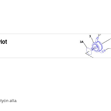
iot
yön alla.