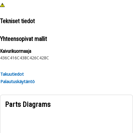
Tekniset tiedot
Yhteensopivat mallit
Kaivurikuormaaja
436C
416C
438C
426C
428C
Takuutiedot
Palautuskäytäntö
Parts Diagrams