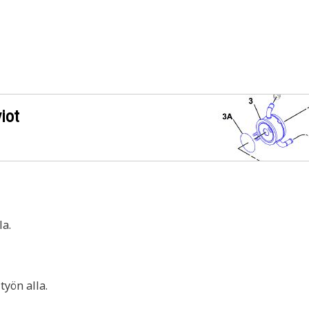
iot
a.
yön alla.