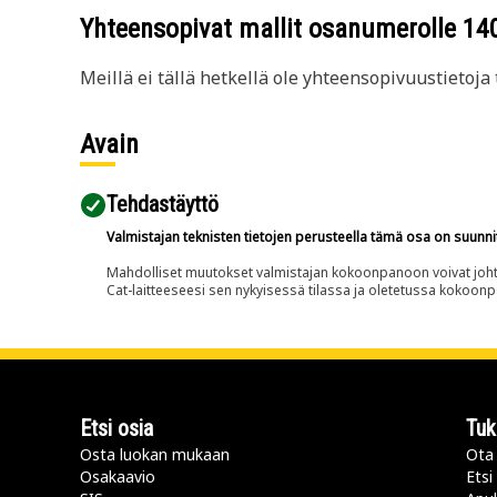
Yhteensopivat mallit osanumerolle
14
Meillä ei tällä hetkellä ole yhteensopivuustietoja t
Avain
Tehdastäyttö
Valmistajan teknisten tietojen perusteella tämä osa on suunni
Mahdolliset muutokset valmistajan kokoonpanoon voivat johtaa 
Cat-laitteeseesi sen nykyisessä tilassa ja oletetussa kokoon
Etsi osia
Tuk
Osta luokan mukaan
Ota 
Osakaavio
Etsi