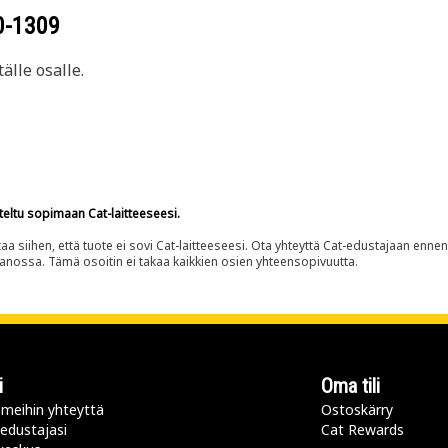
0-1309
älle osalle.
teltu sopimaan Cat-laitteeseesi.
siihen, että tuote ei sovi Cat-laitteeseesi. Ota yhteyttä Cat-edustajaan enne
panossa. Tämä osoitin ei takaa kaikkien osien yhteensopivuutta.
i
Oma tili
meihin yhteyttä
Ostoskärry
 edustajasi
Cat Rewards