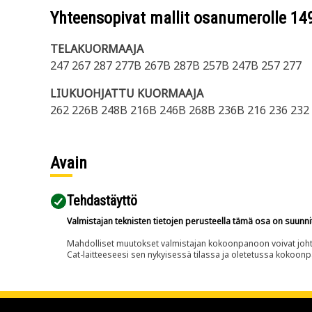
Yhteensopivat mallit osanumerolle
14
TELAKUORMAAJA
247 267 287 277B 267B 287B 257B 247B 257 277
LIUKUOHJATTU KUORMAAJA
262 226B 248B 216B 246B 268B 236B 216 236 232 
Avain
Tehdastäyttö
Valmistajan teknisten tietojen perusteella tämä osa on suunni
Mahdolliset muutokset valmistajan kokoonpanoon voivat johtaa 
Cat-laitteeseesi sen nykyisessä tilassa ja oletetussa kokoon