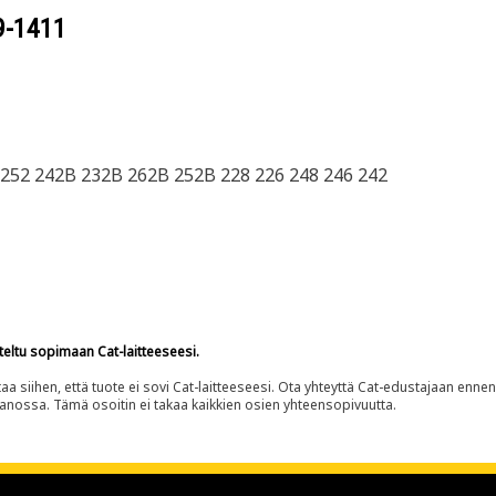
9-1411
252 242B 232B 262B 252B 228 226 248 246 242
teltu sopimaan Cat-laitteeseesi.
siihen, että tuote ei sovi Cat-laitteeseesi. Ota yhteyttä Cat-edustajaan enne
panossa. Tämä osoitin ei takaa kaikkien osien yhteensopivuutta.