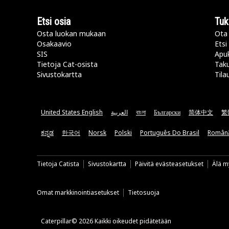
Etsi osia
Tuk
Osta luokan mukaan
Ota 
Osakaavio
Etsi
SIS
Apu
Tietoja Cat-osista
Taku
Sivustokartta
Tila
United States English
العربية
বাংলা
Български
简体中文
繁
ಕನ್ನಡ
한국어
Norsk
Polski
Português Do Brasil
Român
Tietoja Catista
Sivustokartta
Päivitä evästeasetukset
Älä my
Omat markkinointiasetukset
Tietosuoja
Caterpillar© 2026 Kaikki oikeudet pidätetään