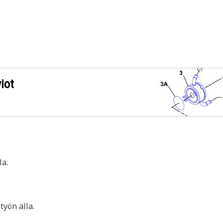
iot
a.
yön alla.