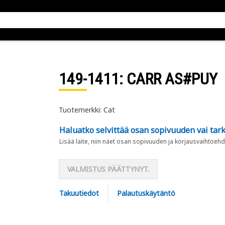
149-1411
: CARR AS#PUY
Tuotemerkki: Cat
Haluatko selvittää osan sopivuuden vai tark
Lisää laite, niin näet osan sopivuuden ja korjausvaihtoehd
VALMISTUS PÄÄTTYNYT.
Takuutiedot
Palautuskäytäntö