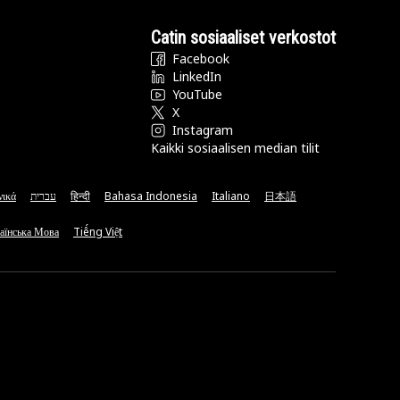
Catin sosiaaliset verkostot
Facebook
LinkedIn
YouTube
X
Instagram
Kaikki sosiaalisen median tilit
νικά
עברית
हिन्दी
Bahasa Indonesia
Italiano
日本語
аїнська Мова
Tiếng Việt