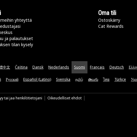
i
Oma tili
meihin yhteyttä
Ostoskärry
 edustajasi
Cat Rewards
keskus
u ja palautukset
uksen tilan kysely
體中文
Čeština
Dansk
Nederlands
Suomi
Français
Deutsch
Ελλη
ă
Русский
Español (Latino)
Svenska
தமிழ்
తెలుగు
ไทย
Türkçe
Укр
y tai jaa henkilötietojani
Oikeudelliset ehdot