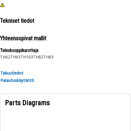
Tekniset tiedot
Yhteensopivat mallit
Teleskooppikurottaja
TH62
TH63
TH103
TH82
TH83
Takuutiedot
Palautuskäytäntö
Parts Diagrams