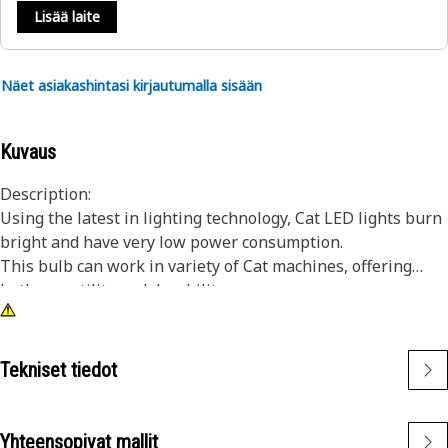
Lisää laite
Näet asiakashintasi kirjautumalla sisään
Kuvaus
Description:
Using the latest in lighting technology, Cat LED lights burn
bright and have very low power consumption.
This bulb can work in variety of Cat machines, offering
both versatility and durability.
Attributes:
• Green LED bulb
• T-3 1/4 bulb size
Tekniset tiedot
• 24V
• Bayonet base
• A-1 base size
Yhteensopivat mallit