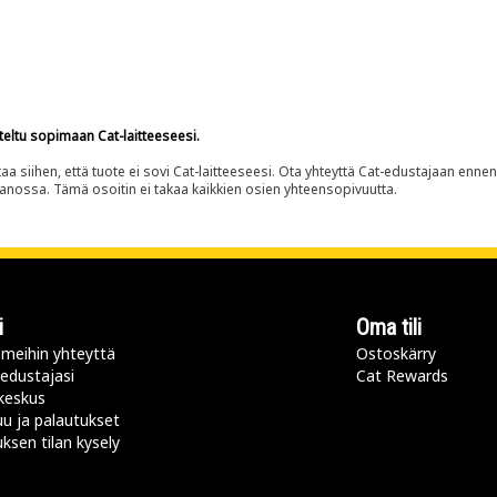
teltu sopimaan Cat-laitteeseesi.
siihen, että tuote ei sovi Cat-laitteeseesi. Ota yhteyttä Cat-edustajaan enne
panossa. Tämä osoitin ei takaa kaikkien osien yhteensopivuutta.
i
Oma tili
meihin yhteyttä
Ostoskärry
 edustajasi
Cat Rewards
keskus
u ja palautukset
uksen tilan kysely