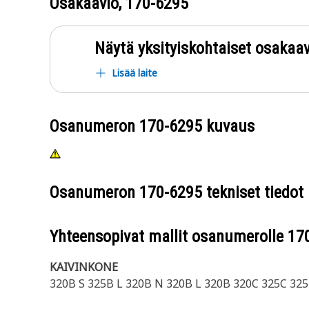
Osakaavio,
170-6295
Näytä yksityiskohtaiset osakaav
Lisää laite
Osanumeron
170-6295
kuvaus
Osanumeron
170-6295
tekniset tiedot
Yhteensopivat mallit osanumerolle
17
KAIVINKONE
320B S 325B L 320B N 320B L 320B 320C 325C 32