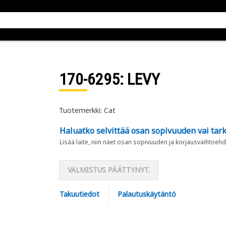
170-6295
: LEVY
Tuotemerkki: Cat
Haluatko selvittää osan sopivuuden vai tark
Lisää laite, niin näet osan sopivuuden ja korjausvaihtoehd
VALMISTUS PÄÄTTYNYT.
Takuutiedot
Palautuskäytäntö