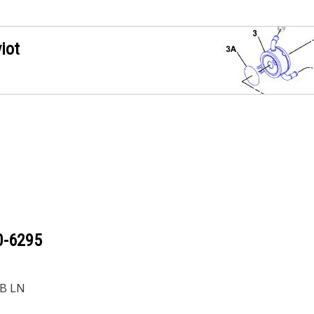
iot
0-6295
5B LN