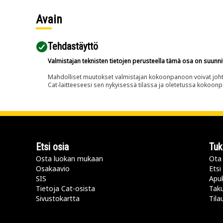
Avain
Tehdastäyttö
Valmistajan teknisten tietojen perusteella tämä osa on suunni
Mahdolliset muutokset valmistajan kokoonpanoon voivat johtaa 
Cat-laitteeseesi sen nykyisessä tilassa ja oletetussa kokoon
Etsi osia
Tuk
Osta luokan mukaan
Ota 
Osakaavio
Etsi
SIS
Apu
Tietoja Cat-osista
Taku
Sivustokartta
Tila