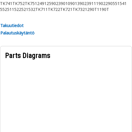
TK741
TK752
TK751
2491
2590
2390
1090
1390
2391
1190
2290
551
541
552
511
522
521
532
TK711
TK722
TK721
TK732
1290T
1190T
Takuutiedot
Palautuskäytäntö
Parts Diagrams