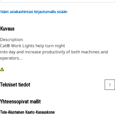
Näet asiakashintasi kirjautumalla sisään
Kuvaus
Description:
Cat® Work Lights help turn night
into day and increase productivity of both machines and
operators.
Attributes:
1) Premium Cat Lights are designed to meet the demanding
vibration levels of both large and small machines
Tekniset tiedot
2)Cat Lights are adaptable to other machines in your fleet,
and can be retrofitted to older machines
Yhteensopivat mallit
Application:
Tela-Alustainen Kaato-Kasauskone
Designed for use in extremely tough conditions.