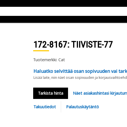
172-8167
: TIIVISTE-77
Tuotemerkki: Cat
Haluatko selvittää osan sopivuuden vai tark
Lisää laite, niin näet osan sopivuuden ja korjausvaihtoehd
Tarkista hinta
Näet asiakashintasi kirjautum
Takuutiedot
Palautuskäytäntö