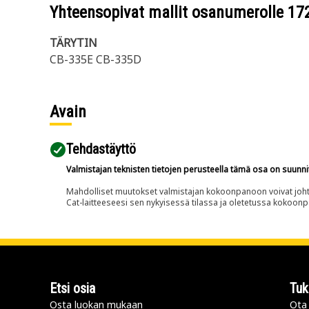
Yhteensopivat mallit osanumerolle
17
TÄRYTIN
CB-335E CB-335D
Avain
Tehdastäyttö
Valmistajan teknisten tietojen perusteella tämä osa on suunni
Mahdolliset muutokset valmistajan kokoonpanoon voivat johtaa 
Cat-laitteeseesi sen nykyisessä tilassa ja oletetussa kokoon
Etsi osia
Tuk
Osta luokan mukaan
Ota 