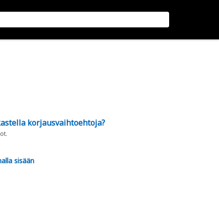
astella korjausvaihtoehtoja?
ot.
alla sisään