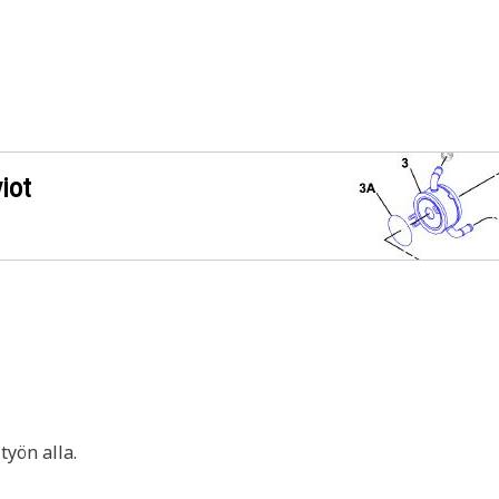
iot
yön alla.