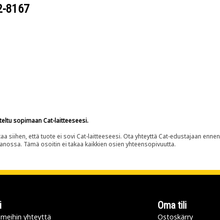
2-8167
teltu sopimaan Cat-laitteeseesi.
siihen, että tuote ei sovi Cat-laitteeseesi. Ota yhteyttä Cat-edustajaan enne
panossa. Tämä osoitin ei takaa kaikkien osien yhteensopivuutta.
i
Oma tili
meihin yhteyttä
Ostoskärry