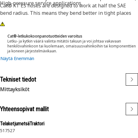
High-pressure service applications.
Cat® XT ES hoses are designed to work at half the SAE
bend radius. This means they bend better in tight places
and substantially reduce hose length requirements. These
features provide easier installation, long life and excellent
dependability.
Cat®-letkukokoonpanotuotteiden varoitus
Letku- ja kytkin väärä valinta mitätöi takuun ja voi johtaa vakavaan
henkilövahinkoon tai kuolemaan, omaisuusvahinkoihin tai komponenttien
ja koneen järjestelmävikaan.
Näytä Enemmän
Tekniset tiedot
Mittayksiköt
Yhteensopivat mallit
TelaketjumetsäTraktori
517
527