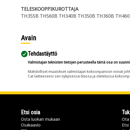
TELESKOOPPIKUROTTAJA
TH355B TH560B TH340B TH350B TH360B TH46
Avain
Tehdastäyttö
Valmistajan teknisten tietojen perusteella tämä osa on suunni
Mahdolliset muutokset valmistajan kokoonpanoon voivat johtaa 
Cat-laitteeseesi sen nykyisessä tilassa ja oletetussa kokoon
Etsi osia
Tuk
Osta luokan mukaan
Ota 
Osakaavio
Etsi