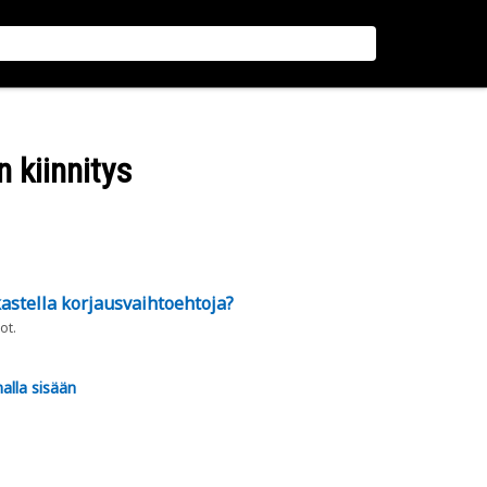
n kiinnitys
astella korjausvaihtoehtoja?
ot.
alla sisään