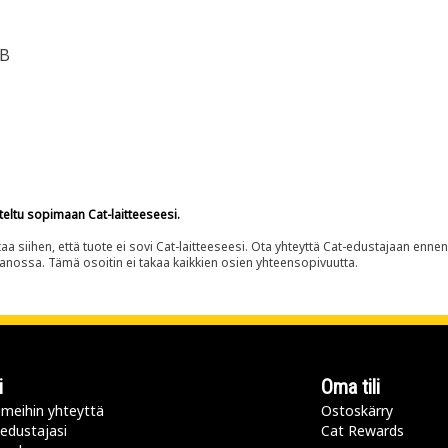
0B
teltu sopimaan Cat-laitteeseesi.
siihen, että tuote ei sovi Cat-laitteeseesi. Ota yhteyttä Cat-edustajaan enne
panossa. Tämä osoitin ei takaa kaikkien osien yhteensopivuutta.
i
Oma tili
meihin yhteyttä
Ostoskärry
 edustajasi
Cat Rewards