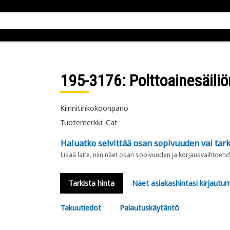
195-3176
: Polttoainesäiliö
Kiinnitinkokoonpano
Tuotemerkki: Cat
Haluatko selvittää osan sopivuuden vai tark
Lisää laite, niin näet osan sopivuuden ja korjausvaihtoehd
Tarkista hinta
Näet asiakashintasi kirjautum
Takuutiedot
Palautuskäytäntö