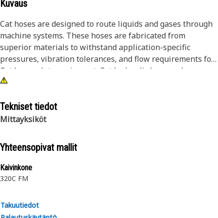
Kuvaus
Cat hoses are designed to route liquids and gases through
machine systems. These hoses are fabricated from
superior materials to withstand application-specific
pressures, vibration tolerances, and flow requirements for
Cat heavy-duty equipment. Cat hydraulic hose and
couplings are subjected to the most rigorous testing
processes in the industry. Every Cat hose and coupling
combination is tested as a system to ensure a perfect fit
Tekniset tiedot
that yields maximum safety and dependability.
Mittayksiköt
Yhteensopivat mallit
Kaivinkone
320C FM
Takuutiedot
Palautuskäytäntö