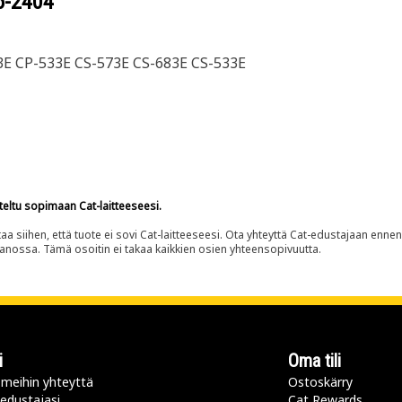
6-2404
3E CP-533E CS-573E CS-683E CS-533E
teltu sopimaan Cat-laitteeseesi.
siihen, että tuote ei sovi Cat-laitteeseesi. Ota yhteyttä Cat-edustajaan enne
panossa. Tämä osoitin ei takaa kaikkien osien yhteensopivuutta.
i
Oma tili
meihin yhteyttä
Ostoskärry
 edustajasi
Cat Rewards