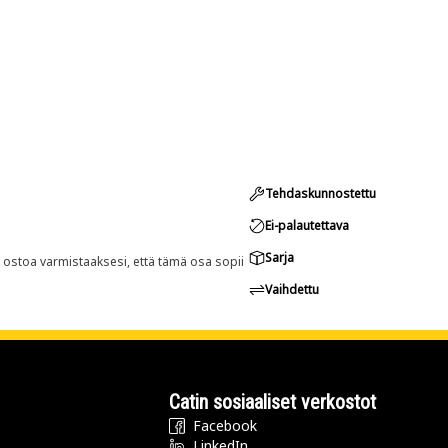
Tehdaskunnostettu
Ei-palautettava
Sarja
n ostoa varmistaaksesi, että tämä osa sopii
Vaihdettu
Catin sosiaaliset verkostot
Facebook
LinkedIn