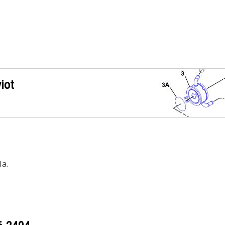
iot
a.