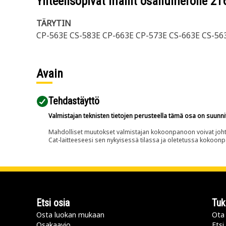
Yhteensopivat mallit osanumerolle
21
TÄRYTIN
CP-563E CS-583E CP-663E CP-573E CS-663E CS-56
Avain
Tehdastäyttö
Valmistajan teknisten tietojen perusteella tämä osa on suunni
Mahdolliset muutokset valmistajan kokoonpanoon voivat johtaa 
Cat-laitteeseesi sen nykyisessä tilassa ja oletetussa kokoon
Etsi osia
Tuk
Osta luokan mukaan
Ota 
Osakaavio
Etsi