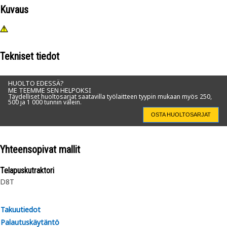
Kuvaus
Tekniset tiedot
HUOLTO EDESSÄ?
ME TEEMME SEN HELPOKSI
Täydelliset huoltosarjat saatavilla työlaitteen tyypin mukaan myös 250,
500 ja 1 000 tunnin välein.
OSTA HUOLTOSARJAT
Yhteensopivat mallit
Telapuskutraktori
D8T
Takuutiedot
Palautuskäytäntö