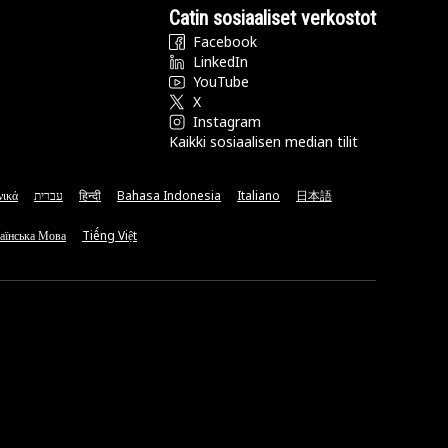
Catin sosiaaliset verkostot
Facebook
LinkedIn
YouTube
X
Instagram
Kaikki sosiaalisen median tilit
νικά
עברית
हिन्दी
Bahasa Indonesia
Italiano
日本語
аїнська Мова
Tiếng Việt