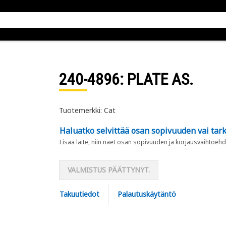
240-4896
: PLATE AS.
Tuotemerkki: Cat
Haluatko selvittää osan sopivuuden vai tark
Lisää laite, niin näet osan sopivuuden ja korjausvaihtoehd
VALMISTUS PÄÄTTYNYT.
Takuutiedot
Palautuskäytäntö