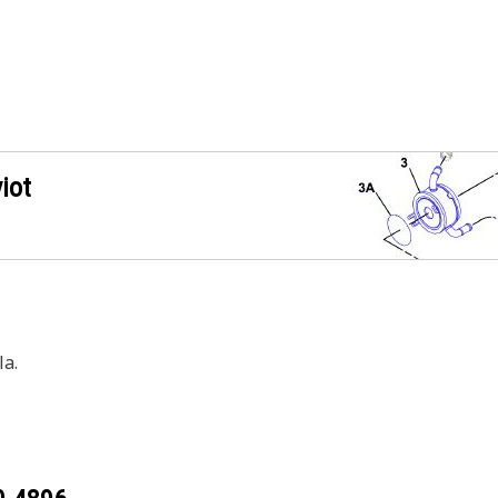
iot
a.