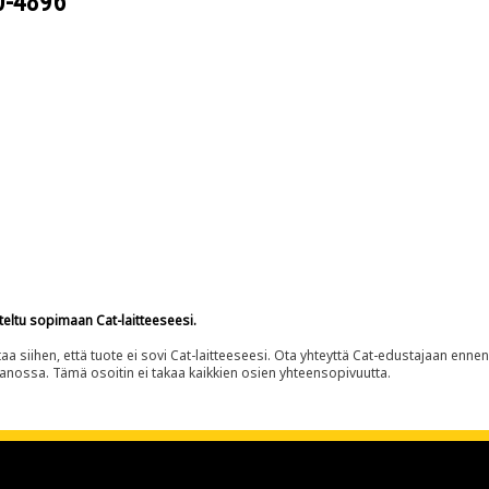
0-4896
teltu sopimaan Cat-laitteeseesi.
siihen, että tuote ei sovi Cat-laitteeseesi. Ota yhteyttä Cat-edustajaan enne
panossa. Tämä osoitin ei takaa kaikkien osien yhteensopivuutta.