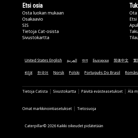
Etsi osia
Tuk
Osta luokan mukaan
Ota 
Osakaavio
Etsi
SIS
Apu
Tietoja Cat-osista
Taku
Sivustokartta
Tila
United States English
العربية
বাংলা
Български
简体中文
繁
ಕನ್ನಡ
한국어
Norsk
Polski
Português Do Brasil
Român
Tietoja Catista
Sivustokartta
Päivitä evästeasetukset
Älä my
Omat markkinointiasetukset
Tietosuoja
Caterpillar© 2026 Kaikki oikeudet pidätetään