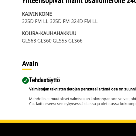
Yhteensopivat mallit osanumerolle
24
KAIVINKONE
325D FM LL 325D FM 324D FM LL
KOURA-KAUHAHAKKUU
GLS63 GLS60 GLS55 GLS66
Avain
Tehdastäyttö
Valmistajan teknisten tietojen perusteella tämä osa on suunni
Mahdolliset muutokset valmistajan kokoonpanoon voivat johtaa 
Cat-laitteeseesi sen nykyisessä tilassa ja oletetussa kokoon