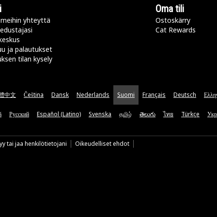
i
Oma tili
meihin yhteyttä
Ostoskärry
 edustajasi
Cat Rewards
keskus
u ja palautukset
uksen tilan kysely
體中文
Čeština
Dansk
Nederlands
Suomi
Français
Deutsch
Ελλη
ă
Русский
Español (Latino)
Svenska
தமிழ்
తెలుగు
ไทย
Türkçe
Укр
y tai jaa henkilötietojani
Oikeudelliset ehdot