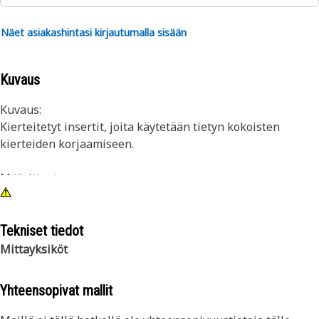
Näet asiakashintasi kirjautumalla sisään
Kuvaus
Kuvaus:
Kierteitetyt insertit, joita käytetään tietyn kokoisten
kierteiden korjaamiseen.
Määritteet:
Sarja sisältää yhden kokoiset insertit, ohjaimen ja
asennusohjeet
Tekniset tiedot
Sovellus:
Mittayksiköt
Edustajan työkalu
Katso lisätietoja omistajan ohjekirjasta tai ota yhteyttä
Yhteensopivat mallit
paikalliseen Cat -edustajaasi.