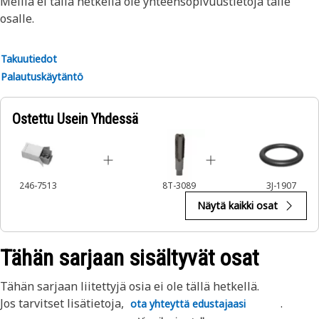
Meillä ei tällä hetkellä ole yhteensopivuustietoja tälle
osalle.
Takuutiedot
Palautuskäytäntö
Ostettu Usein Yhdessä
246-7513
8T-3089
3J-1907
Näytä kaikki osat
Tähän sarjaan sisältyvät osat
Tähän sarjaan liitettyjä osia ei ole tällä hetkellä.
Jos tarvitset lisätietoja,
.
ota yhteyttä edustajaasi