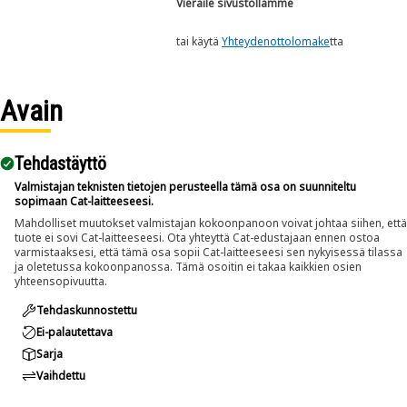
Vieraile sivustollamme
tai käytä
Yhteydenottolomake
tta
Avain
Tehdastäyttö
Valmistajan teknisten tietojen perusteella tämä osa on suunniteltu
sopimaan Cat-laitteeseesi.
Mahdolliset muutokset valmistajan kokoonpanoon voivat johtaa siihen, että
tuote ei sovi Cat-laitteeseesi. Ota yhteyttä Cat-edustajaan ennen ostoa
varmistaaksesi, että tämä osa sopii Cat-laitteeseesi sen nykyisessä tilassa
ja oletetussa kokoonpanossa. Tämä osoitin ei takaa kaikkien osien
yhteensopivuutta.
Tehdaskunnostettu
Ei-palautettava
Sarja
Vaihdettu