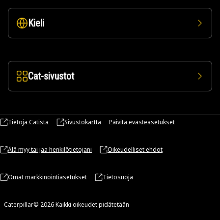
Kieli
Cat-sivustot
Tietoja Catista
Sivustokartta
Päivitä evästeasetukset
Älä myy tai jaa henkilötietojani
Oikeudelliset ehdot
Omat markkinointiasetukset
Tietosuoja
Caterpillar© 2026 Kaikki oikeudet pidätetään