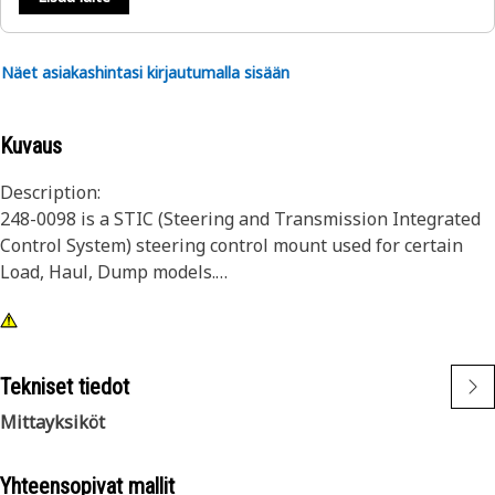
Näet asiakashintasi kirjautumalla sisään
Kuvaus
Description:
248-0098 is a STIC (Steering and Transmission Integrated
Control System) steering control mount used for certain
Load, Haul, Dump models.
Attributes:
• Overall Length: 160mm (6.30 in)
• Overall Width: 129mm (5.08 in)
Tekniset tiedot
• Overall Height: 100mm (3.94 in)
Mittayksiköt
• Hole Size: 9.5mm (0.37 in) (3X)
• Contains slotted holes for ease of assembly
Yhteensopivat mallit