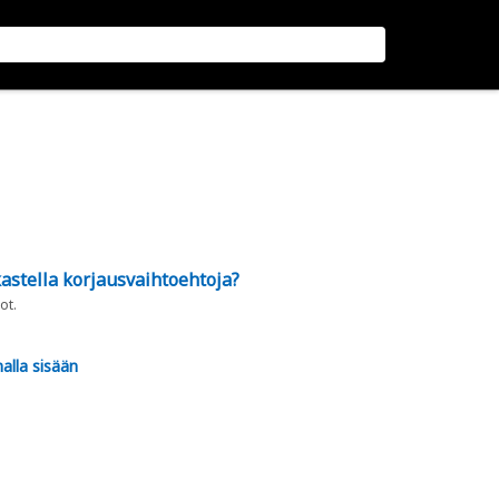
astella korjausvaihtoehtoja?
ot.
alla sisään