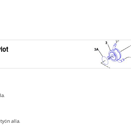
iot
a.
yön alla.