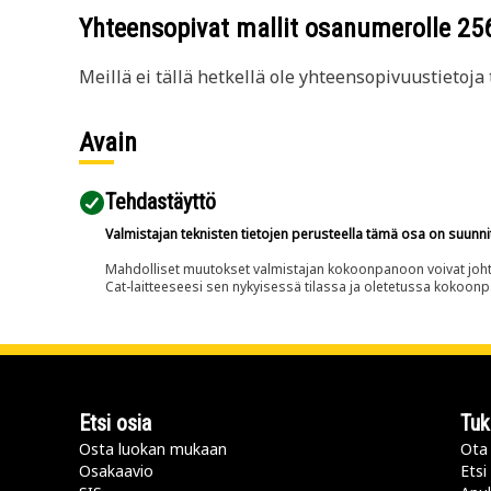
Yhteensopivat mallit osanumerolle
25
Meillä ei tällä hetkellä ole yhteensopivuustietoja t
Avain
Tehdastäyttö
Valmistajan teknisten tietojen perusteella tämä osa on suunni
Mahdolliset muutokset valmistajan kokoonpanoon voivat johtaa 
Cat-laitteeseesi sen nykyisessä tilassa ja oletetussa kokoon
Etsi osia
Tuk
Osta luokan mukaan
Ota 
Osakaavio
Etsi