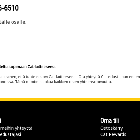
6-6510
älle osalle.
teltu sopimaan Cat-laitteeseesi.
siihen, että tuote ei sovi Cat-laitteeseesi. Ota yhteyttä Cat-edustajaan enne
panossa. Tämä osoitin ei takaa kaikkien osien yhteensopivuutta.
i
Oma tili
meihin yhteyttä
Ostoskärry
 edustajasi
Cat Rewards