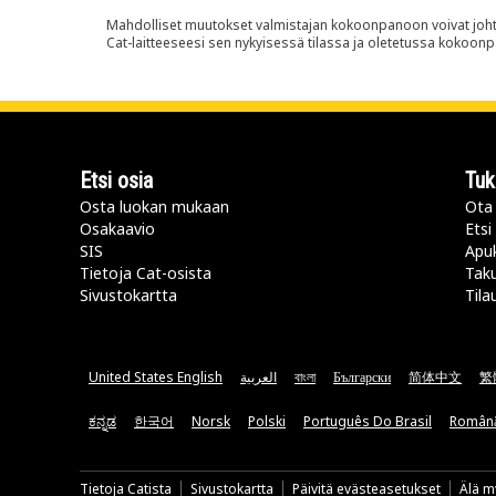
Mahdolliset muutokset valmistajan kokoonpanoon voivat johtaa 
Cat-laitteeseesi sen nykyisessä tilassa ja oletetussa kokoon
Etsi osia
Tuk
Osta luokan mukaan
Ota 
Osakaavio
Etsi
SIS
Apu
Tietoja Cat-osista
Taku
Sivustokartta
Tila
United States English
العربية
বাংলা
Български
简体中文
繁
ಕನ್ನಡ
한국어
Norsk
Polski
Português Do Brasil
Român
Tietoja Catista
Sivustokartta
Päivitä evästeasetukset
Älä my