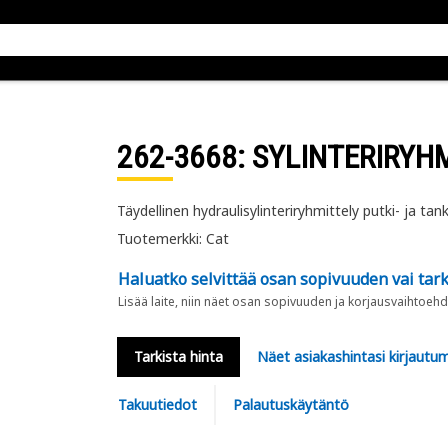
262-3668
: SYLINTERIRYH
Täydellinen hydraulisylinteriryhmittely putki- ja t
Tuotemerkki: Cat
Haluatko selvittää osan sopivuuden vai tark
Lisää laite, niin näet osan sopivuuden ja korjausvaihtoehd
Tarkista hinta
Näet asiakashintasi kirjautum
Takuutiedot
Palautuskäytäntö