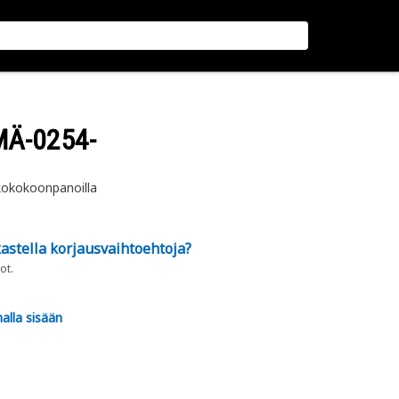
MÄ-0254-
ankokokoonpanoilla
astella korjausvaihtoehtoja?
ot.
alla sisään