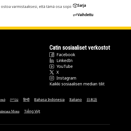
Sarja
n ostoa varmistaaksesi, että tämä osa sopii
Vaihdettu
Catin sosiaaliset verkostot
Facebook
LinkedIn
YouTube
X
Instagram
Kaikki sosiaalisen median tilit
νικά
עברית
हिन्दी
Bahasa Indonesia
Italiano
日本語
аїнська Мова
Tiếng Việt