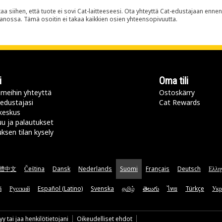
siihen, että tuote ei sovi Cat-laitteeseesi. Ota yhteyttä Cat-edustajaan enne
panossa. Tämä osoitin ei takaa kaikkien osien yhteensopivuutta.
i
Oma tili
meihin yhteyttä
Ostoskärry
 edustajasi
Cat Rewards
keskus
u ja palautukset
uksen tilan kysely
體中文
Čeština
Dansk
Nederlands
Suomi
Français
Deutsch
Ελλη
ă
Русский
Español (Latino)
Svenska
தமிழ்
తెలుగు
ไทย
Türkçe
Укр
y tai jaa henkilötietojani
Oikeudelliset ehdot