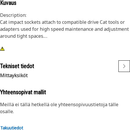
Kuvaus
Description:
Cat impact sockets attach to compatible drive Cat tools or
adapters used for high speed maintenance and adjustment
around tight spaces.
Attributes:
• 12 point, 16 mm impact socket
• Shallow length
Tekniset tiedot
• 3/8 inch square drive
Mittayksiköt
• Black oxide finish
Yhteensopivat mallit
Meillä ei tällä hetkellä ole yhteensopivuustietoja tälle
osalle.
Takuutiedot