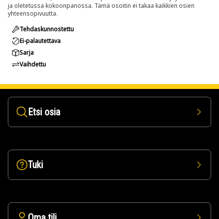
ja oletetussa kokoonpanossa. Tämä osoitin ei takaa kaikkien osien
yhteensopivuutta.
Tehdaskunnostettu
Ei-palautettava
Sarja
Vaihdettu
Etsi osia
Tuki
Oma tili