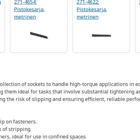
a
271-4654:
271-4622:
Pistokesarja,
Pistokesarja,
metrinen
metrinen
 collection of sockets to handle high-torque applications in
 them ideal for tasks that involve substantial tightening an
ing the risk of slipping and ensuring efficient, reliable perf
ip on fasteners.
 of stripping.
ers, ideal for use in confined spaces.