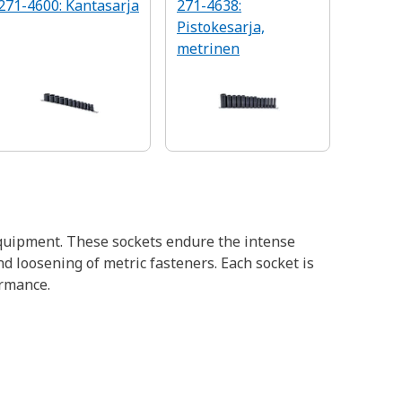
271-4600: Kantasarja
271-4638:
Pistokesarja,
metrinen
 equipment. These sockets endure the intense
d loosening of metric fasteners. Each socket is
ormance.