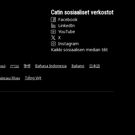
Catin sosiaaliset verkostot
Facebook
LinkedIn
YouTube
X
Instagram
Kaikki sosiaalisen median tilit
νικά
עברית
हिन्दी
Bahasa Indonesia
Italiano
日本語
аїнська Мова
Tiếng Việt