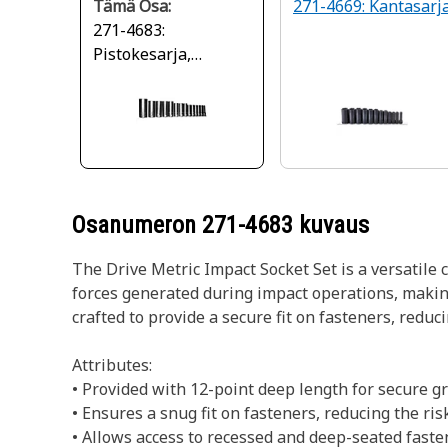
Tämä Osa:
271-4669: Kantasarj
271-4683:
Pistokesarja,
metrinen
Osanumeron
271-4683
kuvaus
The Drive Metric Impact Socket Set is a versatile
forces generated during impact operations, making
crafted to provide a secure fit on fasteners, reduc
Attributes:
• Provided with 12-point deep length for secure gr
• Ensures a snug fit on fasteners, reducing the risk
• Allows access to recessed and deep-seated fasten