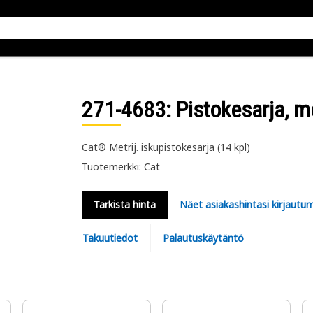
271-4683
: Pistokesarja, m
Cat® Metrij. iskupistokesarja (14 kpl)
Tuotemerkki: Cat
Tarkista hinta
Näet asiakashintasi kirjautum
Takuutiedot
Palautuskäytäntö