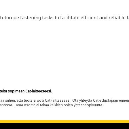
h-torque fastening tasks to facilitate efficient and reliable
teltu sopimaan Cat-laitteeseesi.
siihen, että tuote ei sovi Cat-laitteeseesi. Ota yhteyttä Cat-edustajaan enne
panossa. Tämä osoitin ei takaa kaikkien osien yhteensopivuutta.