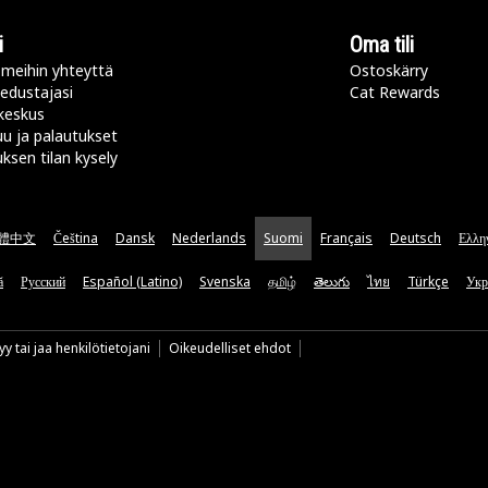
i
Oma tili
meihin yhteyttä
Ostoskärry
 edustajasi
Cat Rewards
keskus
u ja palautukset
uksen tilan kysely
體中文
Čeština
Dansk
Nederlands
Suomi
Français
Deutsch
Ελλη
ă
Русский
Español (Latino)
Svenska
தமிழ்
తెలుగు
ไทย
Türkçe
Укр
y tai jaa henkilötietojani
Oikeudelliset ehdot