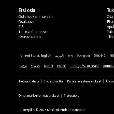
Etsi osia
Tuk
Osta luokan mukaan
Ota 
Osakaavio
Etsi
SIS
Apu
Tietoja Cat-osista
Taku
Sivustokartta
Tila
United States English
العربية
বাংলা
Български
简体中文
繁
ಕನ್ನಡ
한국어
Norsk
Polski
Português Do Brasil
Român
Tietoja Catista
Sivustokartta
Päivitä evästeasetukset
Älä my
Omat markkinointiasetukset
Tietosuoja
Caterpillar© 2026 Kaikki oikeudet pidätetään