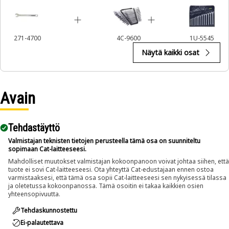
271-4700
4C-9600
1U-5545
Näytä kaikki osat
Avain
Tehdastäyttö
Valmistajan teknisten tietojen perusteella tämä osa on suunniteltu
sopimaan Cat-laitteeseesi.
Mahdolliset muutokset valmistajan kokoonpanoon voivat johtaa siihen, että
tuote ei sovi Cat-laitteeseesi. Ota yhteyttä Cat-edustajaan ennen ostoa
varmistaaksesi, että tämä osa sopii Cat-laitteeseesi sen nykyisessä tilassa
ja oletetussa kokoonpanossa. Tämä osoitin ei takaa kaikkien osien
yhteensopivuutta.
Tehdaskunnostettu
Ei-palautettava