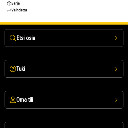
Sarja
Vaihdettu
Etsi osia
Tuki
Oma tili