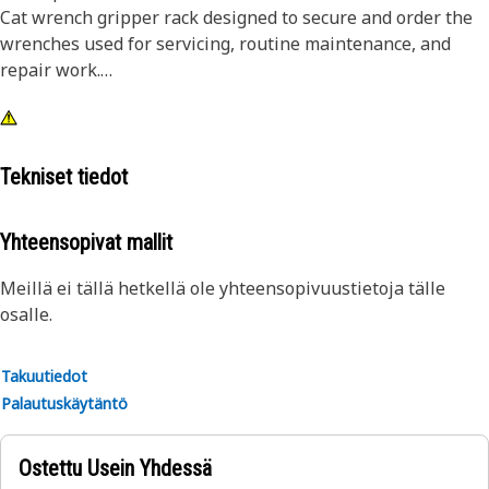
Cat wrench gripper rack designed to secure and order the
wrenches used for servicing, routine maintenance, and
repair work.
Attributes:
• Portable holder of 11 wrenches of sizes 3/8 inch to 1 inch
• Easy for one handed replacement and removal of
Tekniset tiedot
wrenches
Yhteensopivat mallit
Meillä ei tällä hetkellä ole yhteensopivuustietoja tälle
osalle.
Takuutiedot
Palautuskäytäntö
Ostettu Usein Yhdessä