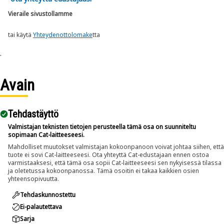
Vieraile sivustollamme
tai käytä
Yhteydenottolomake
tta
.
Avain
Tehdastäyttö
Valmistajan teknisten tietojen perusteella tämä osa on suunniteltu
sopimaan Cat-laitteeseesi.
Mahdolliset muutokset valmistajan kokoonpanoon voivat johtaa siihen, että
tuote ei sovi Cat-laitteeseesi. Ota yhteyttä Cat-edustajaan ennen ostoa
varmistaaksesi, että tämä osa sopii Cat-laitteeseesi sen nykyisessä tilassa
ja oletetussa kokoonpanossa. Tämä osoitin ei takaa kaikkien osien
yhteensopivuutta.
Tehdaskunnostettu
Ei-palautettava
Sarja