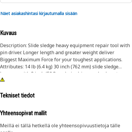
Näet asiakashintasi kirjautumalla sisään
Kuvaus
Description: Slide sledge heavy equipment repair tool with
pin driver. Longer length and greater weight deliver
Biggest Maximum Force for your toughest applications.
Attributes: 14 lb (6.4 kg) 30 inch (762 mm) slide sledge
hammer with 2 inch (50.8 mm) pin driver and nylon storage
bag. Application: Dealer Tool Consult your owners manual
or contact your local Cat Dealer for more information.
Tekniset tiedot
Yhteensopivat mallit
Meillä ei tällä hetkellä ole yhteensopivuustietoja tälle