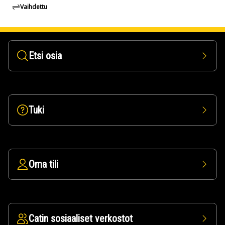
Vaihdettu
Etsi osia
Tuki
Oma tili
Catin sosiaaliset verkostot