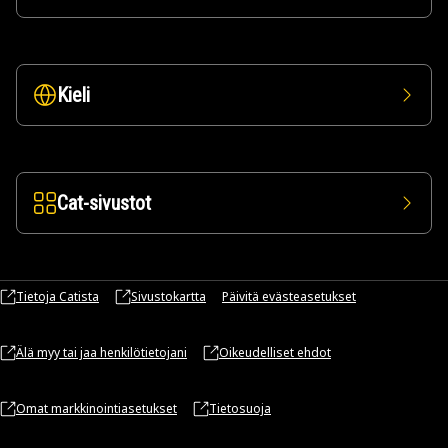
Kieli
Cat-sivustot
Tietoja Catista
Sivustokartta
Päivitä evästeasetukset
Älä myy tai jaa henkilötietojani
Oikeudelliset ehdot
Omat markkinointiasetukset
Tietosuoja