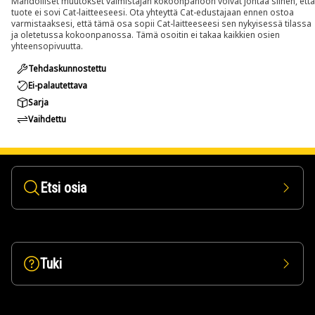
Mahdolliset muutokset valmistajan kokoonpanoon voivat johtaa siihen, että
tuote ei sovi Cat-laitteeseesi. Ota yhteyttä Cat-edustajaan ennen ostoa
varmistaaksesi, että tämä osa sopii Cat-laitteeseesi sen nykyisessä tilassa
ja oletetussa kokoonpanossa. Tämä osoitin ei takaa kaikkien osien
yhteensopivuutta.
Tehdaskunnostettu
Ei-palautettava
Sarja
Vaihdettu
Etsi osia
Tuki