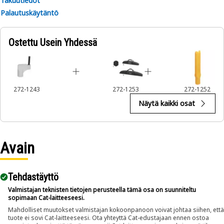
Takuutiedot
• Ensures proper alignment for accurate pin removal.
Palautuskäytäntö
• Provides a secure grip to enhance safety during
operation.
Ostettu Usein Yhdessä
Applications:
The Ripper Tooth Pin Remover Tool is used to extract pins
from the ripper teeth assembly located on the rear of the
equipment, allowing for the replacement and maintenance
272-1243
272-1253
272-1252
of ripper teeth.
Näytä kaikki osat
Avain
Tehdastäyttö
Valmistajan teknisten tietojen perusteella tämä osa on suunniteltu
sopimaan Cat-laitteeseesi.
Mahdolliset muutokset valmistajan kokoonpanoon voivat johtaa siihen, että
tuote ei sovi Cat-laitteeseesi. Ota yhteyttä Cat-edustajaan ennen ostoa