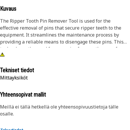
Kuvaus
The Ripper Tooth Pin Remover Tool is used for the
effective removal of pins that secure ripper teeth to the
equipment. It streamlines the maintenance process by
providing a reliable means to disengage these pins. This
tool reduces the need for excessive force or the use of
makeshift methods, which damages both the pin and the
surrounding components. By facilitating smoother pin
removal, it aids in faster and more efficient maintenance,
Tekniset tiedot
ultimately prolonging the lifespan of the equipment and
Mittayksiköt
ensuring optimal operational performance.
Yhteensopivat mallit
Attributes:
• Made for removing ripper pins from 3/4 to 1 inch in
Meillä ei tällä hetkellä ole yhteensopivuustietoja tälle
diameter.
osalle.
• Effective for pins with a minimum tooth spacing of 114.3
millimeters.