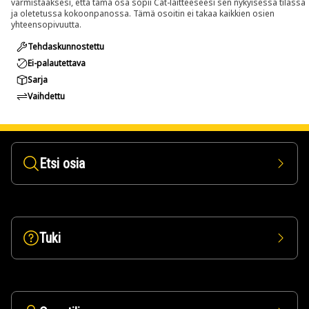
varmistaaksesi, että tämä osa sopii Cat-laitteeseesi sen nykyisessä tilassa
ja oletetussa kokoonpanossa. Tämä osoitin ei takaa kaikkien osien
yhteensopivuutta.
Tehdaskunnostettu
Ei-palautettava
Sarja
Vaihdettu
Etsi osia
Tuki