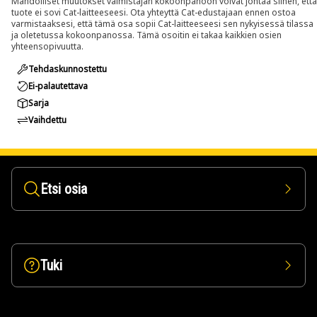
Mahdolliset muutokset valmistajan kokoonpanoon voivat johtaa siihen, että
tuote ei sovi Cat-laitteeseesi. Ota yhteyttä Cat-edustajaan ennen ostoa
varmistaaksesi, että tämä osa sopii Cat-laitteeseesi sen nykyisessä tilassa
ja oletetussa kokoonpanossa. Tämä osoitin ei takaa kaikkien osien
yhteensopivuutta.
Tehdaskunnostettu
Ei-palautettava
Sarja
Vaihdettu
Etsi osia
Tuki