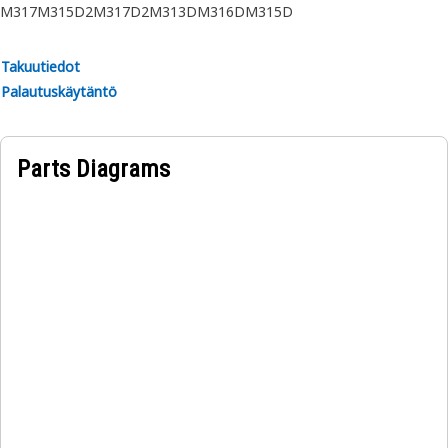
M317
M315D2
M317D2
M313D
M316D
M315D
Takuutiedot
Palautuskäytäntö
Parts Diagrams