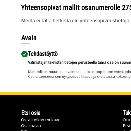
Yhteensopivat mallit osanumerolle
27
Meillä ei tällä hetkellä ole yhteensopivuustietoja t
Avain
Tehdastäyttö
Valmistajan teknisten tietojen perusteella tämä osa on suunni
Mahdolliset muutokset valmistajan kokoonpanoon voivat johtaa 
Cat-laitteeseesi sen nykyisessä tilassa ja oletetussa kokoon
Etsi osia
Tuk
Osta luokan mukaan
Ota 
Osakaavio
Etsi