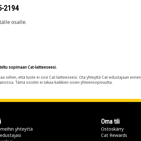
5-2194
älle osalle.
teltu sopimaan Cat-laitteeseesi.
siihen, että tuote ei sovi Cat-laitteeseesi. Ota yhteyttä Cat-edustajaan enne
panossa. Tämä osoitin ei takaa kaikkien osien yhteensopivuutta.
i
Oma tili
meihin yhteyttä
Ostoskärry
 edustajasi
Cat Rewards