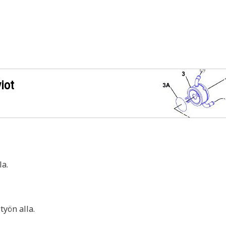
iot
a.
yön alla.