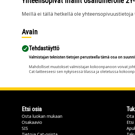
Yhteensopivat mallit osanumerolle
2Y
Meillä ei tällä hetkellä ole yhteensopivuustietoja t
Avain
Tehdastäyttö
Valmistajan teknisten tietojen perusteella tämä osa on suunni
Mahdolliset muutokset valmistajan kokoonpanoon voivat johtaa 
Cat-laitteeseesi sen nykyisessä tilassa ja oletetussa kokoon
Etsi osia
Tuk
Osta luokan mukaan
Ota 
Osakaavio
Etsi
SIS
Apu
Tietoja Cat-osista
Taku