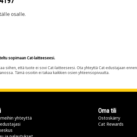
-4197
älle osalle.
teltu sopimaan Cat-laitteeseesi.
siihen, että tuote ei sovi Cat-laitteeseesi. Ota yhteyttä Cat-edustajaan enne
panossa. Tämä osoitin ei takaa kaikkien osien yhteensopivuutta.
i
Oma tili
meihin yhteyttä
Ostoskärry
 edustajasi
Cat Rewards
keskus
u ja palautukset