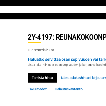
2Y-4197
: REUNAKOKOON
Tuotemerkki: Cat
Haluatko selvittää osan sopivuuden vai tark
Lisää laite, niin näet osan sopivuuden ja korjausvaihtoehd
Tarkista hinta
Näet asiakashintasi kirjautum
Takuutiedot
Palautuskäytäntö