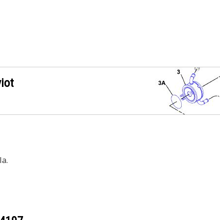
iot
a.