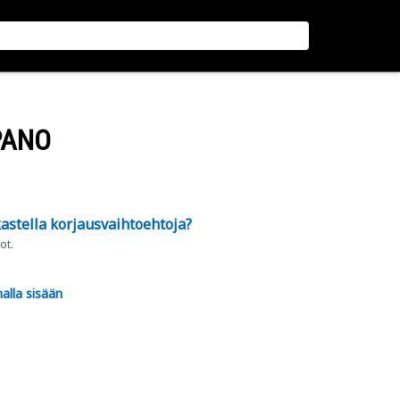
PANO
astella korjausvaihtoehtoja?
ot.
alla sisään