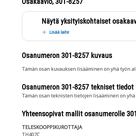
Osakaavio,
301-8257
Näytä yksityiskohtaiset osakaav
Lisää laite
Osanumeron
301-8257
kuvaus
Tämän osan kuvauksen lisääminen on yhä työn all
Osanumeron
301-8257
tekniset tiedot
Tämän osan teknisten tietojen lisääminen on yhä t
Yhteensopivat mallit osanumerolle
30
TELESKOOPPIKUROTTAJA
TH407C