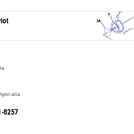
iot
a.
yön alla.
1-8257