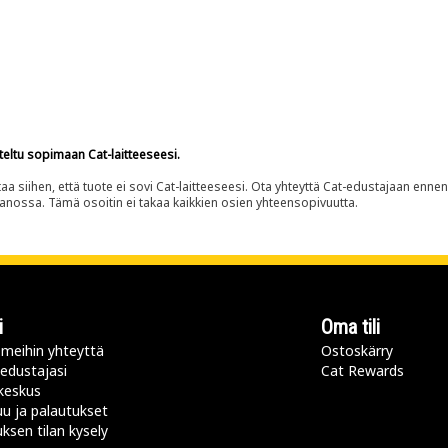
teltu sopimaan Cat-laitteeseesi.
siihen, että tuote ei sovi Cat-laitteeseesi. Ota yhteyttä Cat-edustajaan enne
panossa. Tämä osoitin ei takaa kaikkien osien yhteensopivuutta.
i
Oma tili
meihin yhteyttä
Ostoskärry
 edustajasi
Cat Rewards
keskus
u ja palautukset
uksen tilan kysely