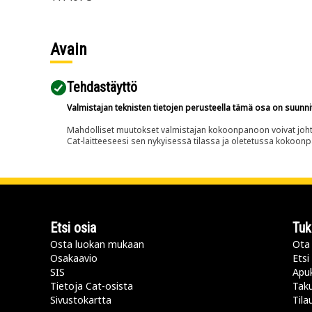
Avain
Tehdastäyttö
Valmistajan teknisten tietojen perusteella tämä osa on suunni
Mahdolliset muutokset valmistajan kokoonpanoon voivat johtaa 
Cat-laitteeseesi sen nykyisessä tilassa ja oletetussa kokoon
Etsi osia
Tuk
Osta luokan mukaan
Ota 
Osakaavio
Etsi
SIS
Apu
Tietoja Cat-osista
Taku
Sivustokartta
Tila