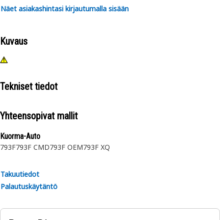
Näet asiakashintasi kirjautumalla sisään
Kuvaus
Tekniset tiedot
Yhteensopivat mallit
Kuorma-Auto
793F
793F CMD
793F OEM
793F XQ
Takuutiedot
Palautuskäytäntö