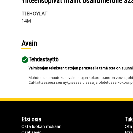
Yhteensopivat mallit osanumerolle
32
TIEHÖYLÄT
14M
Avain
Tehdastäyttö
Valmistajan teknisten tietojen perusteella tämä osa on suunni
Mahdolliset muutokset valmistajan kokoonpanoon voivat johtaa 
Cat-laitteeseesi sen nykyisessä tilassa ja oletetussa kokoon
Etsi osia
Tuk
Osta luokan mukaan
Ota 
Osakaavio
Etsi