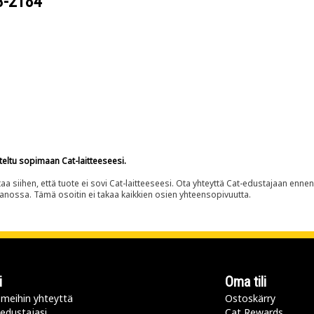
3-2184
teltu sopimaan Cat-laitteeseesi.
siihen, että tuote ei sovi Cat-laitteeseesi. Ota yhteyttä Cat-edustajaan enne
panossa. Tämä osoitin ei takaa kaikkien osien yhteensopivuutta.
i
Oma tili
meihin yhteyttä
Ostoskärry
 edustajasi
Cat Rewards