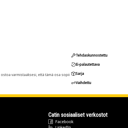
Tehdaskunnostettu
Ei-palautettava
Sarja
n ostoa varmistaaksesi, että tämä osa sopii
Vaihdettu
Catin sosiaaliset verkostot
Facebook
LinkedIn