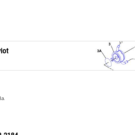
iot
a.