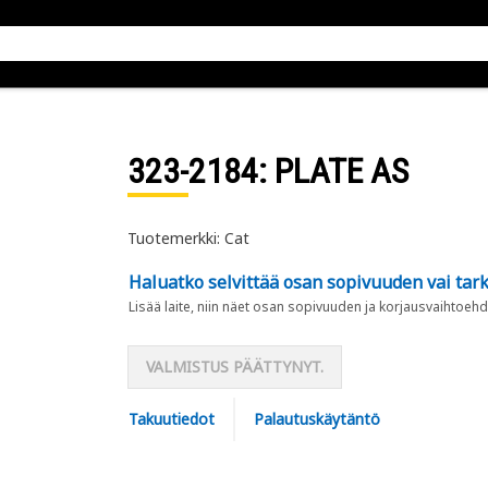
323-2184
: PLATE AS
Tuotemerkki: Cat
Haluatko selvittää osan sopivuuden vai tark
Lisää laite, niin näet osan sopivuuden ja korjausvaihtoehd
VALMISTUS PÄÄTTYNYT.
Takuutiedot
Palautuskäytäntö