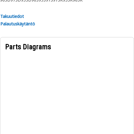
Ohjaussauvan kiinnitinkannatinta käytetään
asianmukaiseen kohdistamiseen, mikä takaa tarkan ja
Takuutiedot
mukavan hallinnan.
Palautuskäytäntö
Parts Diagrams