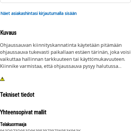
Näet asiakashintasi kirjautumalla sisään
Kuvaus
Ohjaussauvan kiinnityskannatinta käytetään pitämään
ohjaussauva tukevasti paikallaan estäen tärinän, joka voisi
vaikuttaa hallinnan tarkkuuteen tai käyttömukavuuteen.
Kiinnike varmistaa, että ohjaussauva pysyy halutussa
asennossa.
Ominaisuudet:
• Helppo asennus ja säätö ohjausjärjestelmän huollon
Tekniset tiedot
aikana
• Tarjoaa tukevan kiinnityksen haluttuun
Yhteensopivat mallit
tukirakenteeseen
Telakuormaaja
Käyttökohteet:
963D
973D
953D
963
953
973
973K
953K
963K