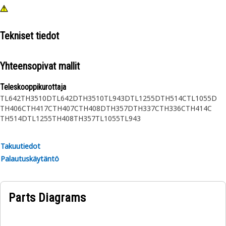
Tekniset tiedot
Yhteensopivat mallit
Teleskooppikurottaja
TL642
TH3510D
TL642D
TH3510
TL943D
TL1255D
TH514C
TL1055D
TH406C
TH417C
TH407C
TH408D
TH357D
TH337C
TH336C
TH414C
TH514D
TL1255
TH408
TH357
TL1055
TL943
Takuutiedot
Palautuskäytäntö
Parts Diagrams