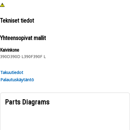
Tekniset tiedot
Yhteensopivat mallit
Kaivinkone
390D
390D L
390F
390F L
Takuutiedot
Palautuskäytäntö
Parts Diagrams