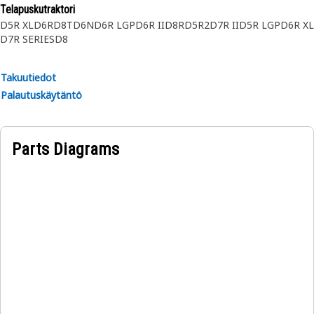
Telapuskutraktori
D5R XL
D6R
D8T
D6N
D6R LGP
D6R II
D8R
D5R2
D7R II
D5R LGP
D6R XL
D7R SERIES
D8
Takuutiedot
Palautuskäytäntö
Parts Diagrams