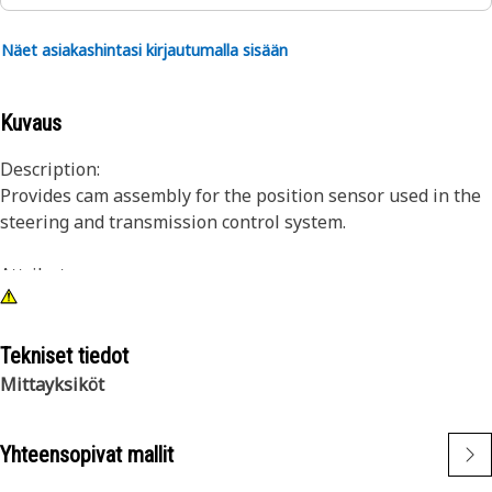
Näet asiakashintasi kirjautumalla sisään
Kuvaus
Description:
Provides cam assembly for the position sensor used in the
steering and transmission control system.
Attributes:
• Steel cam with dowel and shaft
• Shaft Diameter: 19.042 mm (0.749 in)
• Shaft Length: 152.4 mm (6.000 in)
Tekniset tiedot
Mittayksiköt
Application:
Consult your owner's manual or contact your local Cat
Yhteensopivat mallit
Dealer for more information.