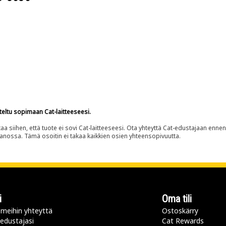
teltu sopimaan Cat-laitteeseesi.
siihen, että tuote ei sovi Cat-laitteeseesi. Ota yhteyttä Cat-edustajaan enne
panossa. Tämä osoitin ei takaa kaikkien osien yhteensopivuutta.
i
Oma tili
meihin yhteyttä
Ostoskärry
 edustajasi
Cat Rewards