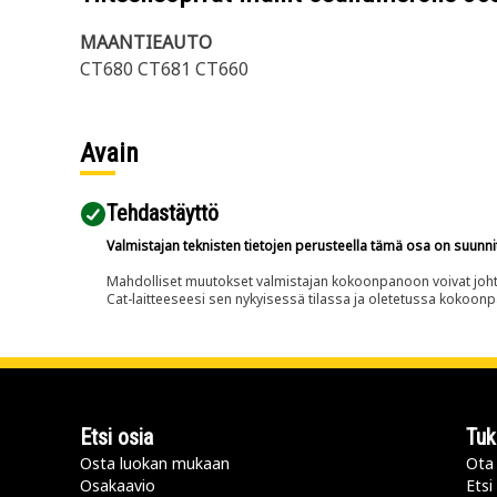
MAANTIEAUTO
CT680 CT681 CT660
Avain
Tehdastäyttö
Valmistajan teknisten tietojen perusteella tämä osa on suunni
Mahdolliset muutokset valmistajan kokoonpanoon voivat johtaa 
Cat-laitteeseesi sen nykyisessä tilassa ja oletetussa kokoon
Etsi osia
Tuk
Osta luokan mukaan
Ota 
Osakaavio
Etsi