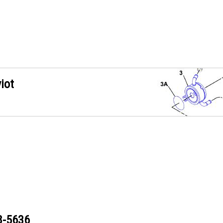
iot
8-5636