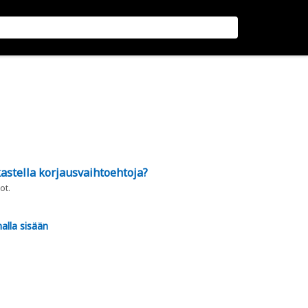
astella korjausvaihtoehtoja?
ot.
alla sisään