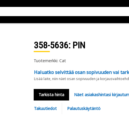
358-5636
: PIN
Tuotemerkki: Cat
Haluatko selvittää osan sopivuuden vai tark
Lisää laite, niin näet osan sopivuuden ja korjausvaihtoehd
Tarkista hinta
Näet asiakashintasi kirjautum
Takuutiedot
Palautuskäytäntö