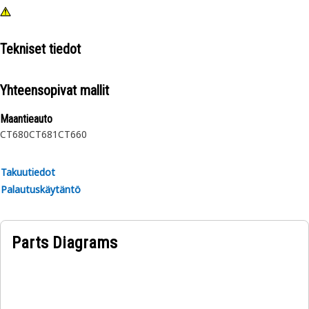
Tekniset tiedot
Yhteensopivat mallit
Maantieauto
CT680
CT681
CT660
Takuutiedot
Palautuskäytäntö
Parts Diagrams