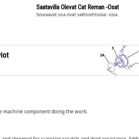
Saatavilla Olevat Cat Reman -osat
Seuraavat osa ovat vaihtoehtoisia
-osia.
iot
the machine component doing the work.
nd chromed for superior scratch and dent resistance. Addit