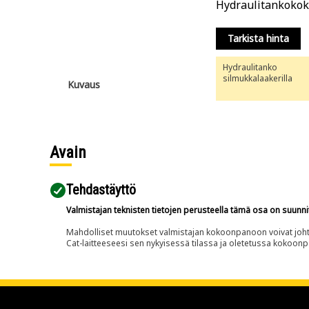
Hydraulitankoko
o
Tarkista hinta
Hydraulitanko
silmukkalaakerilla
Kuvaus
Avain
Tehdastäyttö
Valmistajan teknisten tietojen perusteella tämä osa on suunni
Mahdolliset muutokset valmistajan kokoonpanoon voivat johtaa 
Cat-laitteeseesi sen nykyisessä tilassa ja oletetussa kokoon