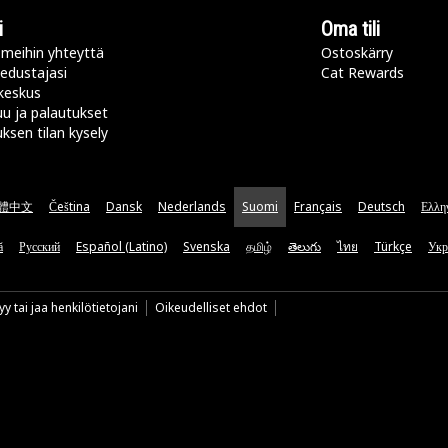
i
Oma tili
meihin yhteyttä
Ostoskärry
 edustajasi
Cat Rewards
keskus
u ja palautukset
uksen tilan kysely
體中文
Čeština
Dansk
Nederlands
Suomi
Français
Deutsch
Ελλη
ă
Русский
Español (Latino)
Svenska
தமிழ்
తెలుగు
ไทย
Türkçe
Укр
y tai jaa henkilötietojani
Oikeudelliset ehdot