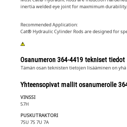
inertia welded eye joint for maxmimum durability.
Recommended Application:
Cat® Hydraulic Cylinder Rods are designed for spec
Osanumeron
364-4419
tekniset tiedot
Tämän osan teknisten tietojen lisääminen on yhä t
Yhteensopivat mallit osanumerolle
36
VINSSI
57H
PUSKUTRAKTORI
7SU 7S 7U 7A