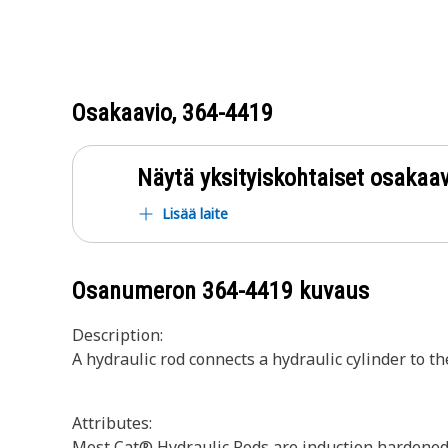
Osakaavio,
364-4419
Näytä yksityiskohtaiset osakaav
Lisää laite
Osanumeron
364-4419
kuvaus
Description:
A hydraulic rod connects a hydraulic cylinder to 
Attributes:
Most Cat® Hydraulic Rods are induction hardened a