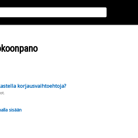
kokoonpano
astella korjausvaihtoehtoja?
ot.
alla sisään