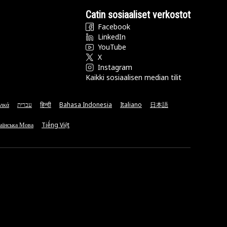
Catin sosiaaliset verkostot
Facebook
LinkedIn
YouTube
X
Instagram
Kaikki sosiaalisen median tilit
νικά
עברית
हिन्दी
Bahasa Indonesia
Italiano
日本語
аїнська Мова
Tiếng Việt