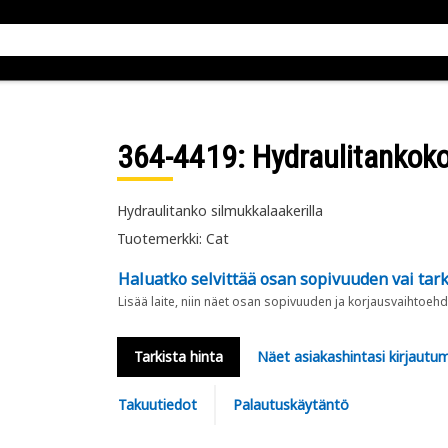
364-4419
: Hydraulitanko
Hydraulitanko silmukkalaakerilla
Tuotemerkki: Cat
Haluatko selvittää osan sopivuuden vai tark
Lisää laite, niin näet osan sopivuuden ja korjausvaihtoehd
Tarkista hinta
Näet asiakashintasi kirjautum
Takuutiedot
Palautuskäytäntö