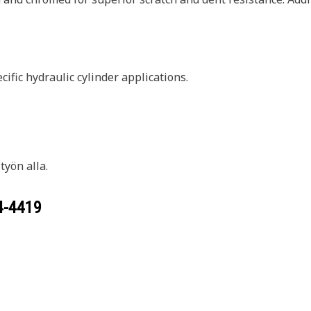
ific hydraulic cylinder applications.
yön alla.
4-4419