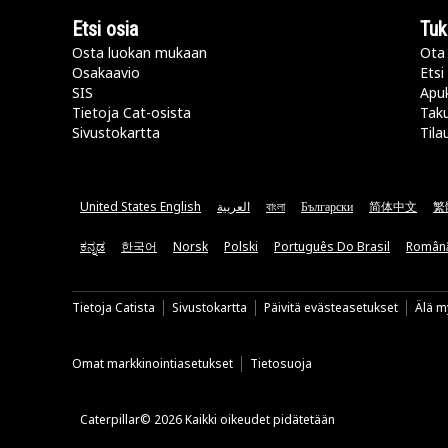
Etsi osia
Tuk
Osta luokan mukaan
Ota 
Osakaavio
Etsi
SIS
Apu
Tietoja Cat-osista
Taku
Sivustokartta
Tila
United States English
العربية
বাংলা
Български
简体中文
繁
ಕನ್ನಡ
한국어
Norsk
Polski
Português Do Brasil
Român
Tietoja Catista
Sivustokartta
Päivitä evästeasetukset
Älä my
Omat markkinointiasetukset
Tietosuoja
Caterpillar© 2026 Kaikki oikeudet pidätetään