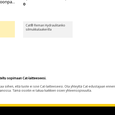
koonpan
o
Cat® Reman Hydraulitanko
silmukkalaakerilla
teltu sopimaan Cat-laitteeseesi.
siihen, että tuote ei sovi Cat-laitteeseesi. Ota yhteyttä Cat-edustajaan enne
panossa. Tämä osoitin ei takaa kaikkien osien yhteensopivuutta.