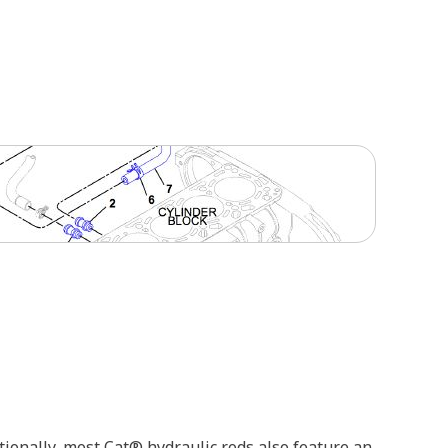
ionally, most Cat® hydraulic rods also feature an