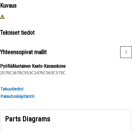
Kuvaus
Tekniset tiedot
Yhteensopivat mallit
PyöRäAlustainen Kaato-Kasauskone
2570C
2670C
553C
2470C
563C
573C
Takuutiedot
Palautuskäytäntö
Parts Diagrams