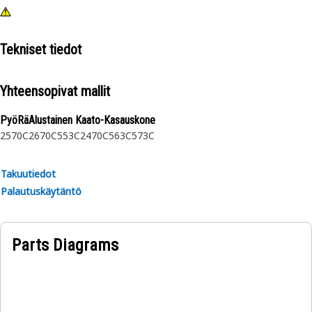
Tekniset tiedot
Yhteensopivat mallit
PyöRäAlustainen Kaato-Kasauskone
2570C
2670C
553C
2470C
563C
573C
Takuutiedot
Palautuskäytäntö
Parts Diagrams