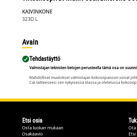
KAIVINKONE
323D L
Avain
Tehdastäyttö
Valmistajan teknisten tietojen perusteella tämä osa on suunni
Mahdolliset muutokset valmistajan kokoonpanoon voivat johtaa 
Cat-laitteeseesi sen nykyisessä tilassa ja oletetussa kokoon
Etsi osia
Tuk
Osta luokan mukaan
Ota 
Osakaavio
Etsi