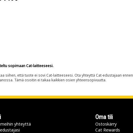
teltu sopimaan Cat-laitteeseesi.
siihen, että tuote ei sovi Cat-laitteeseesi. Ota yhteyttä Cat-edustajaan enne
panossa. Tämä osoitin ei takaa kaikkien osien yhteensopivuutta.
i
Oma tili
meihin yhteyttä
Ostoskärry
 edustajasi
Cat Rewards