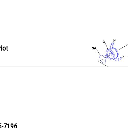
iot
5-7196