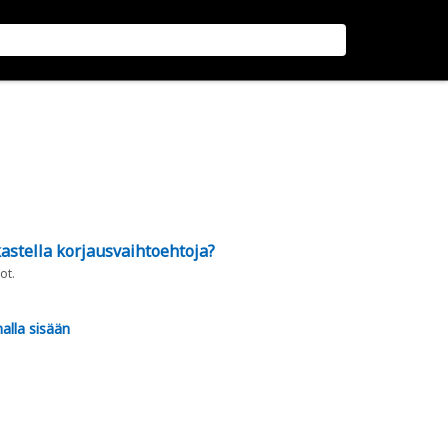
astella korjausvaihtoehtoja?
ot.
alla sisään