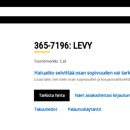
365-7196
: LEVY
Tuotemerkki: Cat
Haluatko selvittää osan sopivuuden vai tark
Lisää laite, niin näet osan sopivuuden ja korjausvaihtoehd
Tarkista hinta
Näet asiakashintasi kirjautum
Takuutiedot
Palautuskäytäntö